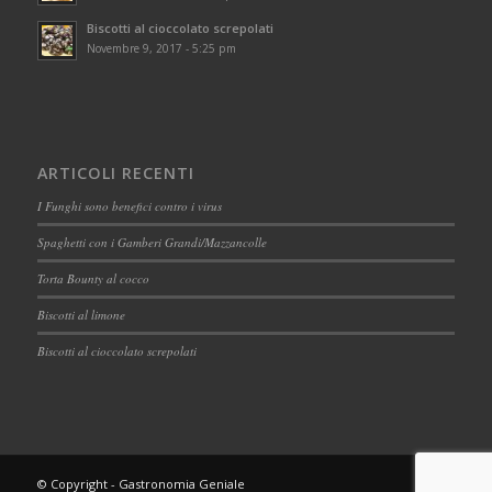
Biscotti al cioccolato screpolati
Novembre 9, 2017 - 5:25 pm
ARTICOLI RECENTI
I Funghi sono benefici contro i virus
Spaghetti con i Gamberi Grandi/Mazzancolle
Torta Bounty al cocco
Biscotti al limone
Biscotti al cioccolato screpolati
© Copyright - Gastronomia Geniale