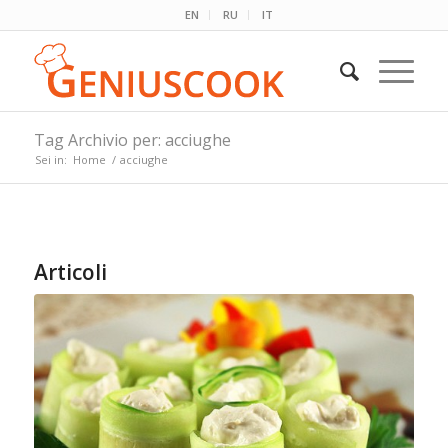
EN
RU
IT
Tag Archivio per: acciughe
Sei in:
Home
/
acciughe
Articoli