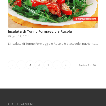
Insalata di Tonno Formaggio e Rucola
Giugno 19, 2014
L’Insalata di Tonno Formaggio e Rucola è piacevole, nutriente…
‹
1
2
3
4
›
»
Pagina 2 di 20
COLLEGAMENTI