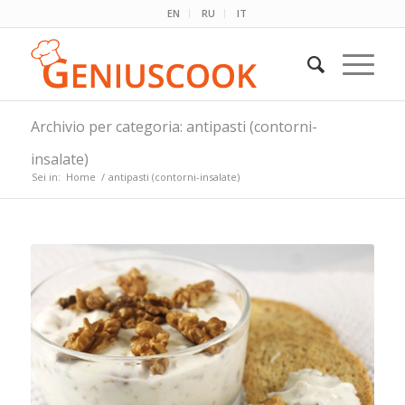
EN
RU
IT
Archivio per categoria: antipasti (contorni-
insalate)
Sei in:
Home
/
antipasti (contorni-insalate)