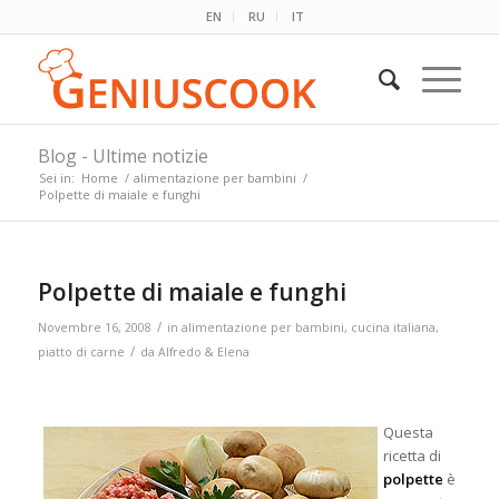
EN
RU
IT
Blog - Ultime notizie
Sei in:
Home
/
alimentazione per bambini
/
Polpette di maiale e funghi
Polpette di maiale e funghi
/
Novembre 16, 2008
in
alimentazione per bambini
,
cucina italiana
,
/
piatto di carne
da
Alfredo & Elena
Questa
ricetta di
polpette
è