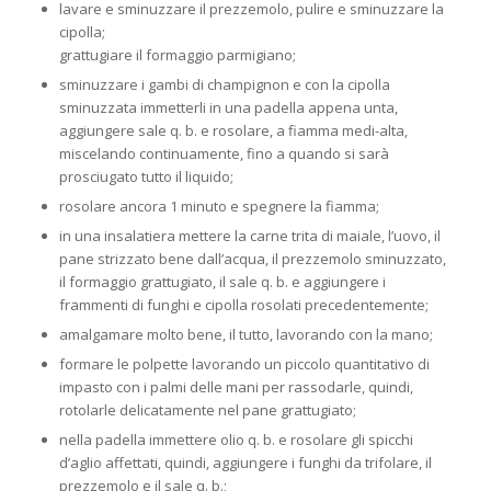
lavare e sminuzzare il prezzemolo, pulire e sminuzzare la
cipolla;
grattugiare il formaggio parmigiano;
sminuzzare i gambi di champignon e con la cipolla
sminuzzata immetterli in una padella appena unta,
aggiungere sale q. b. e rosolare, a fiamma medi-alta,
miscelando continuamente, fino a quando si sarà
prosciugato tutto il liquido;
rosolare ancora 1 minuto e spegnere la fiamma;
in una insalatiera mettere la carne trita di maiale, l’uovo, il
pane strizzato bene dall’acqua, il prezzemolo sminuzzato,
il formaggio grattugiato, il sale q. b. e aggiungere i
frammenti di funghi e cipolla rosolati precedentemente;
amalgamare molto bene, il tutto, lavorando con la mano;
formare le polpette lavorando un piccolo quantitativo di
impasto con i palmi delle mani per rassodarle, quindi,
rotolarle delicatamente nel pane grattugiato;
nella padella immettere olio q. b. e rosolare gli spicchi
d’aglio affettati, quindi, aggiungere i funghi da trifolare, il
prezzemolo e il sale q. b.;