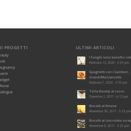
RI PROGETTI
ULTIMI ARTICOLI
eauty
I Funghi sono benefici con
ook
Febbraio 13, 2020 - 5:33 pm
regnancy
Spaghetti con i Gamberi
harm
Grandi/Mazzancolle
adget
Febbraio 7, 2020 - 3:10 pm
Movie
Torta Bounty al cocco
alogue
Dicembre 2, 2017 - 6:12 pm
Biscotti al limone
Novembre 30, 2017 - 5:33 pm
Biscotti al cioccolato scre
Novembre 9, 2017 - 5:25 pm