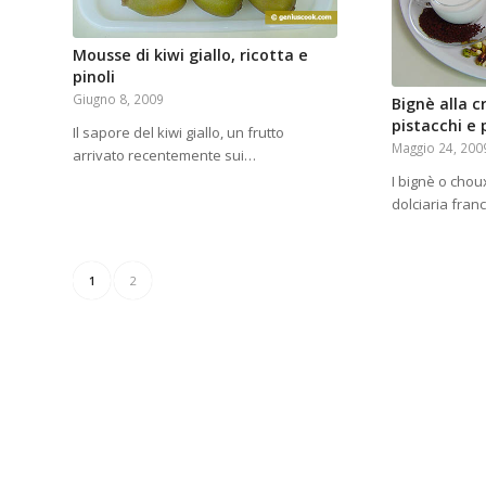
Mousse di kiwi giallo, ricotta e
pinoli
Giugno 8, 2009
Bignè alla c
pistacchi e 
Il sapore del kiwi giallo, un frutto
Maggio 24, 200
arrivato recentemente sui…
I bignè o chou
dolciaria fran
1
2