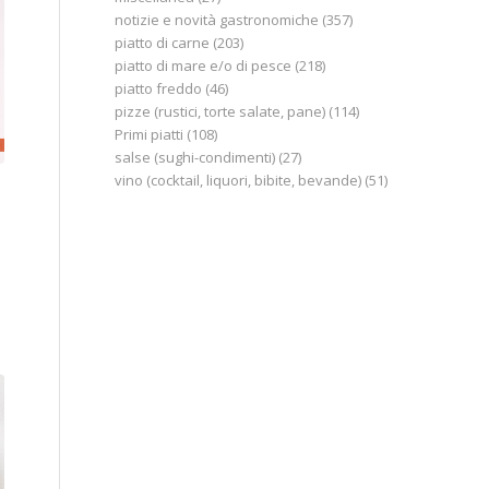
notizie e novità gastronomiche
(357)
piatto di carne
(203)
piatto di mare e/o di pesce
(218)
piatto freddo
(46)
pizze (rustici, torte salate, pane)
(114)
Primi piatti
(108)
salse (sughi-condimenti)
(27)
vino (cocktail, liquori, bibite, bevande)
(51)