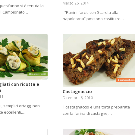
Marzo 26, 2014
 quest’anno si è tenuta la
del Campionato…
I “Panini farciti con Scarola alla
napoletana” possono costituire…
gliati con ricotta e
o
Castagnaccio
011
Dicembre 6, 2010
i, semplici ortaggi non
Il castagnaccio è una torta preparata
e eccellenti,…
con la farina di castagne,…