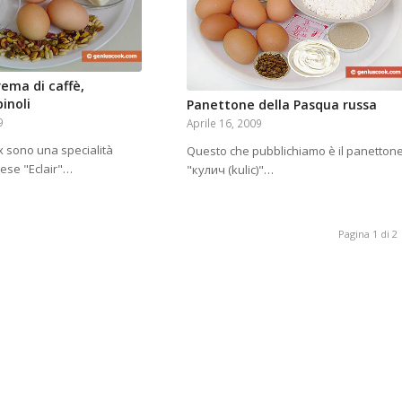
rema di caffè,
pinoli
Panettone della Pasqua russa
9
Aprile 16, 2009
x sono una specialità
Questo che pubblichiamo è il panetton
cese "Eclair"…
"кулич (kulic)"…
Pagina 1 di 2