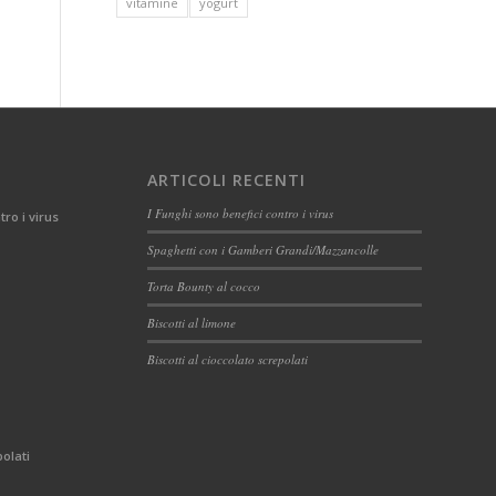
vitamine
yogurt
ARTICOLI RECENTI
I Funghi sono benefici contro i virus
tro i virus
Spaghetti con i Gamberi Grandi/Mazzancolle
Torta Bounty al cocco
Biscotti al limone
Biscotti al cioccolato screpolati
polati