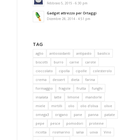
Febbraio 5, 2015 - 6:30 pm
Gadget attrezzo per Ortaggi
Dicembre 28, 2014 - 4:51 pm
TAG
aglio
antiossidanti
antipasto
basilico
biscotti
burro
carne
carote
cioccolato
cipolla
cipolle
colesterolo
crema
dessert
dieta
farina
formaggio
fragole
frutta
funghi
insalata
latte
limone
mandorle
miele
mirtilli
olio
olio d'oliva
olive
omega3
origano
pane
panna
patate
pepe
pesce
pomodori
proteine
ricotta
rosmarino
salsa
uova
Vino