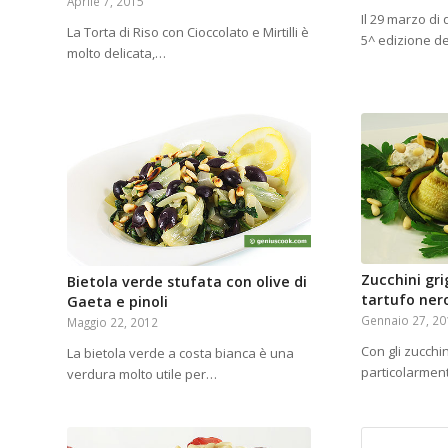
Aprile 7, 2015
Il 29 marzo di
La Torta di Riso con Cioccolato e Mirtilli è
5^ edizione 
molto delicata,…
Zucchini gri
Bietola verde stufata con olive di
tartufo ner
Gaeta e pinoli
Gennaio 27, 2
Maggio 22, 2012
Con gli zucchin
La bietola verde a costa bianca è una
particolarment
verdura molto utile per…