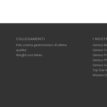
COLLEGAMENTI
I NOST
Foto a tema gastronomico di ottima
Genius B
qualita'
Genius C
Weight Loss News
Genius P
Genius P
Genius G
Top Star 
Women Di