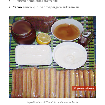
Zucchero semolato: 3 cucchiaini
Cacao
amaro: q. b. per cospargere sul tiramisù
Ingredienti per il Tiramisù con Dulche de Leche