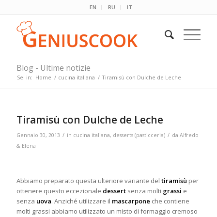
EN
RU
IT
Blog - Ultime notizie
Sei in:
Home
/
cucina italiana
/
Tiramisù con Dulche de Leche
Tiramisù con Dulche de Leche
/
/
Gennaio 30, 2013
in
cucina italiana
,
desserts (pasticceria)
da
Alfredo
& Elena
Abbiamo preparato questa ulteriore variante del
tiramisù
per
ottenere questo eccezionale
dessert
senza molti
grassi
e
senza
uova
. Anziché utilizzare il
mascarpone
che contiene
molti grassi abbiamo utilizzato un misto di formaggio cremoso