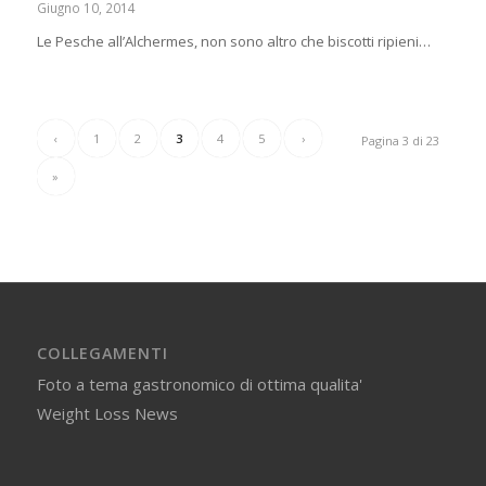
Giugno 10, 2014
Le Pesche all’Alchermes, non sono altro che biscotti ripieni…
‹
1
2
3
4
5
›
Pagina 3 di 23
»
COLLEGAMENTI
Foto a tema gastronomico di ottima qualita'
Weight Loss News